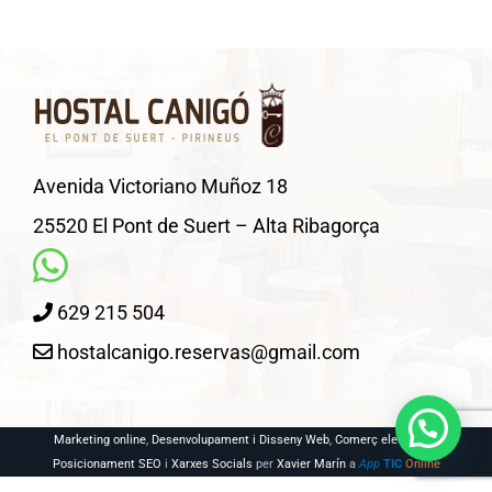
Avenida Victoriano Muñoz 18
25520 El Pont de Suert – Alta Ribagorça
629 215 504
hostalcanigo.reservas@gmail.com
Marketing online
,
Desenvolupament i Disseny Web
,
Comerç electrònic
,
Posicionament SEO
i
Xarxes Socials
per
Xavier Marín
a
App
TIC
Online