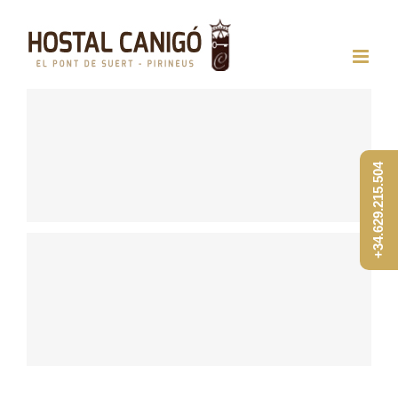
Saltar
al
contenido
+34.629.215.504